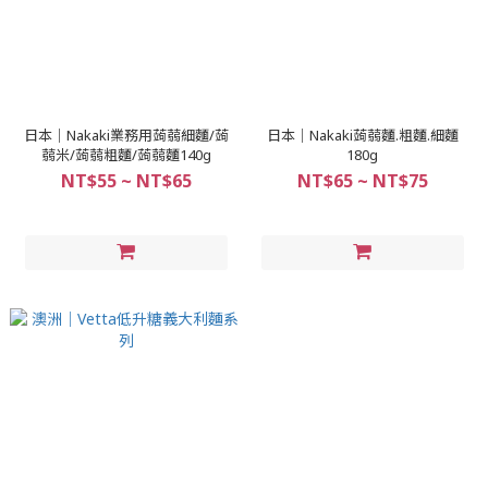
日本｜Nakaki業務用蒟蒻細麵/蒟
日本｜Nakaki蒟蒻麵.粗麵.細麵
蒻米/蒟蒻粗麵/蒟蒻麵140g
180g
NT$55 ~ NT$65
NT$65 ~ NT$75