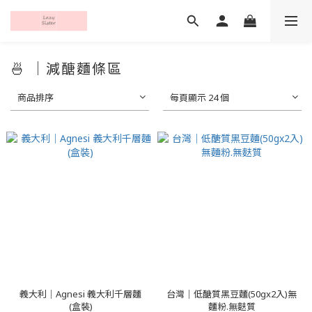
🍜 ｜減醣麵條區
商品排序
每頁顯示 24 個
義大利｜Agnesi 義大利千層麵
台灣｜低醣質黑豆麵(50gx2入)無
(盒裝)
麵粉.無麩質