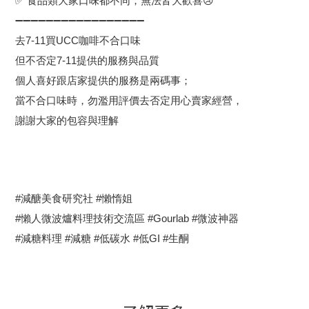
✅ 食品類大家口味都不同，無法皆大歡喜😢
➖➖➖➖➖➖➖➖➖➖➖➖➖➖➖➖➖
去7-11買UCC咖啡不合口味
但不否定7-11提供的服務與品質
個人喜好跟店家提供的服務是兩碼事；
當不合口味時，勿濫用評價去否定用心賣家經營，
謝謝大家的包容與理解
#減醣美食研究社 #懶惰姐
#懶人微波爐料理技術交流區 #Gourlab #微波神器
#減糖料理 #減糖 #低碳水 #低GI #生酮