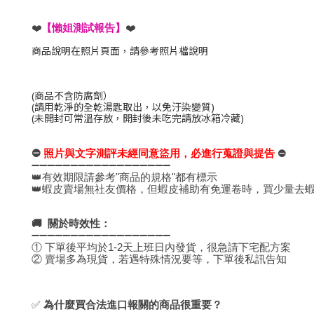
【懶姐測試報告】
❤️
❤️
商品說明在照片頁面，請參考照片檔說明
(商品不含防腐劑）
(請用乾淨的全乾湯匙取出，以免汙染變質)
(未開封可常溫存放，開封後未吃完請放冰箱冷藏)
⛔️ 
照片與文字測評未經同意盜用，必進行蒐證與提告 
⛔️
➖➖➖➖➖➖➖➖➖➖➖➖➖➖➖➖➖➖
👑有效期限請參考"商品的規格"都有標示
👑蝦皮賣場無社友價格，但蝦皮補助有免運卷時，買少量去蝦
🚚  關於時效性：
➖➖➖➖➖➖➖➖➖➖➖➖➖➖➖➖➖➖
① 下單後平均於1-2天上班日內發貨，很急請下宅配方案
② 賣場多為現貨，若遇特殊情況要等，下單後私訊告知
✅
 為什麼買合法進口報關的商品很重要？