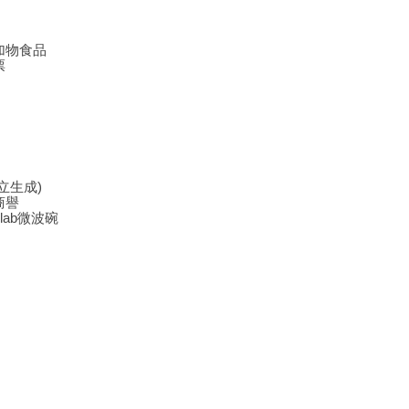
加物食品
票
立生成)
商譽
ab微波碗