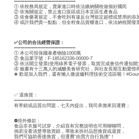
➖➖➖➖➖➖➖➖➖➖➖➖➖➖➖➖➖➖
① 依稅務局規定，賣家進口時依法繳納關稅做個好國民
② 依海關規定，禁止進口疫區或日本災區生產食品
③ 依食藥署規定，不會吃到有違反台灣規定超標或禁用的添
④ 或許我們貴一點點，但全程食品貨櫃進口，依法納稅開發
✅公司的合法經營保證：
➖➖➖➖➖➖➖➖➖➖➖➖➖➖➖➖➖➖
① 本公司投保國泰產物險1000萬
② 食品業字號：F-185162336-00000-7
③ 依法開立發票(使用綠界電子發票，取貨完成會信件通知開
④ 臉書有十三萬人的減醣美食研究社，與社友長期互動愛惜
❀ 歡迎加入我們，還有懶人微波爐料理技術交流區喔！#Gourl
✅ 退換貨：
➖➖➖➖➖➖➖➖➖➖➖➖➖➖➖➖➖
有寄錯或品質出問題，七天內提出，我司承擔來回運費；
⛔️
排外條款：
食品非衣服可試穿，介紹頁有完整說明也可用聊聊問，
倘若沒看清楚導致買錯，導致未拆封品想換貨或退貨，
我們可協助善後換貨，但運費"由買方自行負擔"！