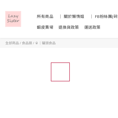
所有商品
│ 關於懶惰姐
│ FB粉絲團(
蝦皮賣場
退換貨政策
運送政策
全部商品
/
食品類
/
🥫｜罐頭食品