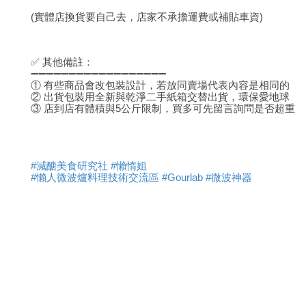
(實體店換貨要自己去，店家不承擔運費或補貼車資)
✅ 其他備註：
➖➖➖➖➖➖➖➖➖➖➖➖➖➖➖➖➖➖
① 有些商品會改包裝設計，若放同賣場代表內容是相同的
② 出貨包裝用全新與乾淨二手紙箱交替出貨，環保愛地球
③ 店到店有體積與5公斤限制，買多可先留言詢問是否超重
#減醣美食研究社 #懶惰姐
#懶人微波爐料理技術交流區 #Gourlab #微波神器