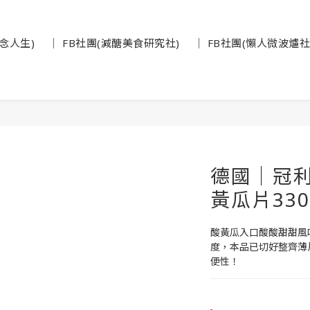
碎念人生)
│ FB社團(減醣美食研究社)
│ FB社團(懶人微波爐社
德國｜冠利
黃瓜片330
酸黃瓜入口酸酸甜甜風
度，本品已切好整齊薄
便性！