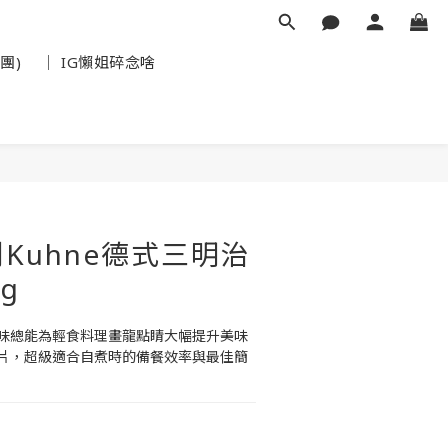
團)
│ IG懶姐碎念啥
Kuhne德式三明治
g
味總能為輕食料理畫龍點睛大幅提升美味
片，超級適合自煮時的備餐效率與最佳簡