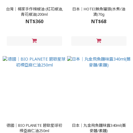
台灣｜楊家手作辣椒油 (紅花椒油,
日本｜HOTEI鮪魚罐頭(水煮/油
青花椒油)200ml
漬)70g
NT$360
NT$68
德國｜BIO PLANETE 碧歐星球初
日本｜丸金飛魚麵味露340ml(蕎
榨亞麻仁油250ml
麥麵/素麵)