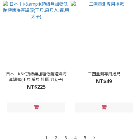
日本｜K&K頂級無加糖低醣煙燻海
三圍量測專用捲尺
產罐頭(干貝,扇貝,牡蠣,明太子)
NT$49
NT$225
1
2
3
4
5